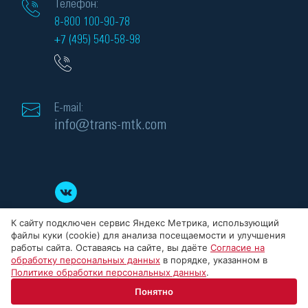
Телефон:
8-800 100-90-78
+7 (495) 540-58-98
E-mail:
info@trans-mtk.com
К сайту подключен сервис Яндекс Метрика, использующий
файлы куки (cookie) для анализа посещаемости и улучшения
работы сайта. Оставаясь на сайте, вы даёте
Согласие на
обработку персональных данных
в порядке, указанном в
Политике обработки персональных данных
.
© 2008-2026 ООО «МТК» - силовые трансформаторы, Все права защищены.
Понятно
ИНН: 5032284523, ОГРН: 1145032008186