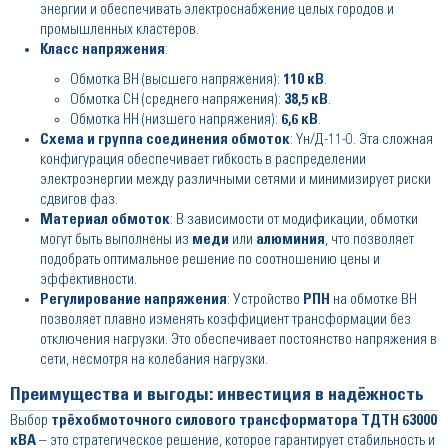
энергии и обеспечивать электроснабжение целых городов и
промышленных кластеров.
Класс напряжения
:
Обмотка ВН (высшего напряжения):
110 кВ
.
Обмотка СН (среднего напряжения):
38,5 кВ
.
Обмотка НН (низшего напряжения):
6,6 кВ
.
Схема и группа соединения обмоток
: Yн/Д-11-0. Эта сложная
конфигурация обеспечивает гибкость в распределении
электроэнергии между различными сетями и минимизирует риски
сдвигов фаз.
Материал обмоток
: В зависимости от модификации, обмотки
могут быть выполнены из
меди
или
алюминия
, что позволяет
подобрать оптимальное решение по соотношению цены и
эффективности.
Регулирование напряжения
: Устройство
РПН
на обмотке ВН
позволяет плавно изменять коэффициент трансформации без
отключения нагрузки. Это обеспечивает постоянство напряжения в
сети, несмотря на колебания нагрузки.
Преимущества и выгоды: инвестиция в надёжность
Выбор
трёхобмоточного силового трансформатора ТДТН 63000
кВА
– это стратегическое решение, которое гарантирует стабильность и