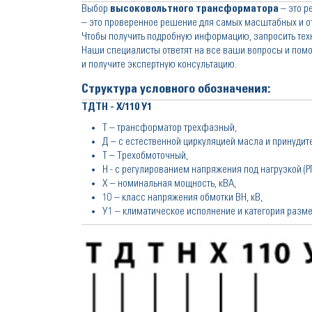
Выбор
высоковольтного трансформатора
– это р
– это проверенное решение для самых масштабных и от
Чтобы получить подробную информацию, запросить тех
Наши специалисты ответят на все ваши вопросы и помо
и получите экспертную консультацию.
Структура условного обозначения:
ТДТН - Х/110 У1
Т – трансформатор трехфазный,
Д – с естественной циркуляцией масла и принудит
Т – Трехобмоточный,
Н - с регулированием напряжения под нагрузкой (Р
Х – номинальная мощность, кВА,
10 – класс напряжения обмотки ВН, кВ,
У1 – климатическое исполнение и категория разм