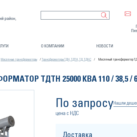
ий район,
Пят
ЛУГИ
О КОМПАНИИ
НОВОСТИ
Масляные трансформаторы
Трансформаторы ТДН, ТДТН, ТД, ТДНС
Масляный трансформатор ТДТН
АТОР ТДТН 25000 КВА 110 / 38,5 / 6
По запросу
Нашли деше
цена с НДС
Доставка