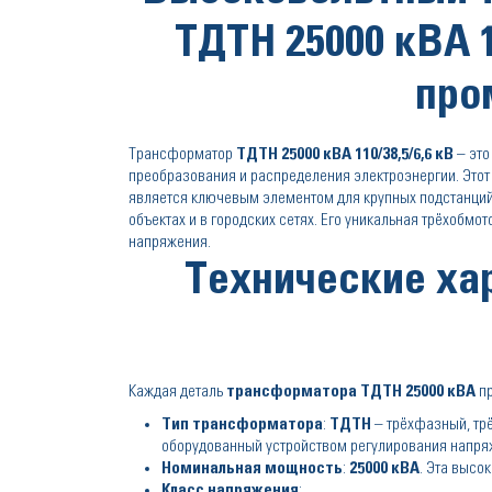
ТДТН 25000 кВА 1
про
Трансформатор
ТДТН 25000 кВА 110/38,5/6,6 кВ
– это
преобразования и распределения электроэнергии. Это
является ключевым элементом для крупных подстанци
объектах и в городских сетях. Его уникальная трёхобм
напряжения.
Технические ха
Каждая деталь
трансформатора ТДТН 25000 кВА
пр
Тип трансформатора
:
ТДТН
– трёхфазный, трё
оборудованный устройством регулирования напряж
Номинальная мощность
:
25000 кВА
. Эта высо
Класс напряжения
: