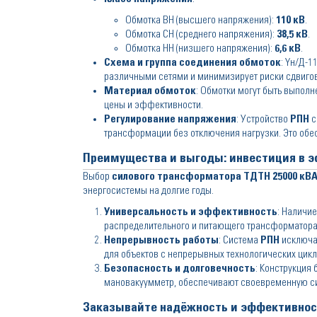
Обмотка ВН (высшего напряжения):
110 кВ
.
Обмотка СН (среднего напряжения):
38,5 кВ
.
Обмотка НН (низшего напряжения):
6,6 кВ
.
Схема и группа соединения обмоток
: Yн/Д-1
различными сетями и минимизирует риски сдвиго
Материал обмоток
: Обмотки могут быть выпол
цены и эффективности.
Регулирование напряжения
: Устройство
РПН
с
трансформации без отключения нагрузки. Это обес
Преимущества и выгоды: инвестиция в 
Выбор
силового трансформатора ТДТН 25000 кВ
энергосистемы на долгие годы.
Универсальность и эффективность
: Наличи
распределительного и питающего трансформатора, 
Непрерывность работы
: Система
РПН
исключае
для объектов с непрерывных технологических цикл
Безопасность и долговечность
: Конструкция
мановакуумметр, обеспечивают своевременную с
Заказывайте надёжность и эффективнос