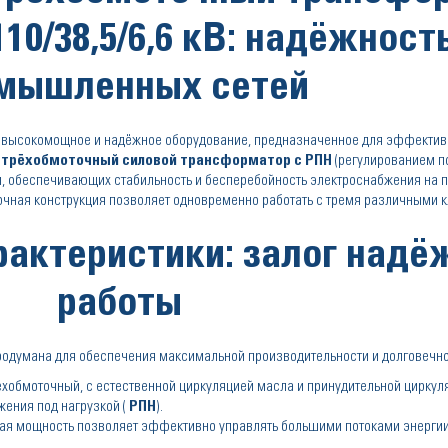
10/38,5/6,6 кВ: надёжност
мышленных сетей
 высокомощное и надёжное оборудование, предназначенное для эффектив
т
трёхобмоточный силовой трансформатор с РПН
(регулированием по
й, обеспечивающих стабильность и бесперебойность электроснабжения на
оточная конструкция позволяет одновременно работать с тремя различными 
рактеристики: залог надё
работы
одумана для обеспечения максимальной производительности и долговечно
хобмоточный, с естественной циркуляцией масла и принудительной циркул
ения под нагрузкой (
РПН
).
кая мощность позволяет эффективно управлять большими потоками энергии