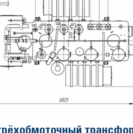
трёхобмоточный трансфо