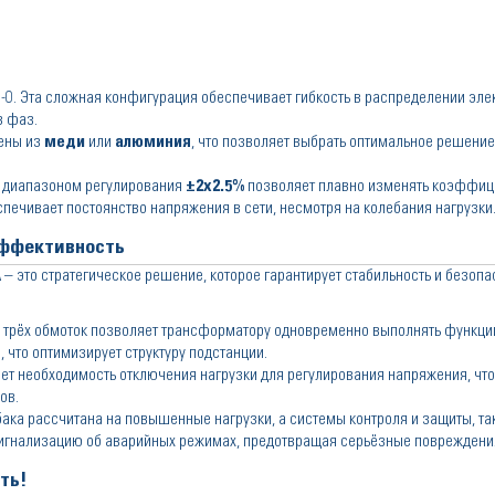
1-0. Эта сложная конфигурация обеспечивает гибкость в распределении эл
в фаз.
нены из
меди
или
алюминия
, что позволяет выбрать оптимальное решени
 диапазоном регулирования
±2x2.5%
позволяет плавно изменять коэффиц
печивает постоянство напряжения в сети, несмотря на колебания нагрузки
эффективность
А
– это стратегическое решение, которое гарантирует стабильность и безоп
е трёх обмоток позволяет трансформатору одновременно выполнять функци
что оптимизирует структуру подстанции.
т необходимость отключения нагрузки для регулирования напряжения, что
ов.
 бака рассчитана на повышенные нагрузки, а системы контроля и защиты, та
игнализацию об аварийных режимах, предотвращая серьёзные повреждени
ть!