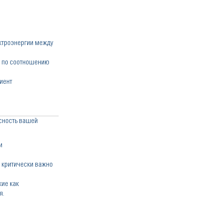
ектроэнергии между
е по соотношению
иент
.
асность вашей
и
 критически важно
кие как
я.