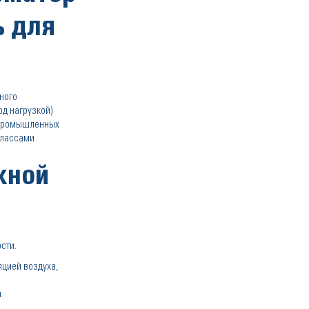
ь для
ного
д нагрузкой)
 промышленных
классами
жной
сти.
яцией воздуха,
.