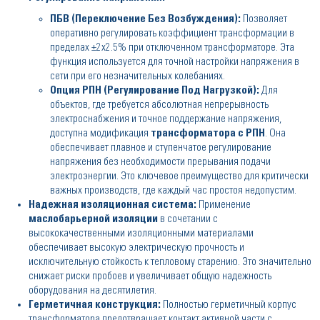
ПБВ (Переключение Без Возбуждения):
Позволяет
оперативно регулировать коэффициент трансформации в
пределах ±2x2.5% при отключенном трансформаторе. Эта
функция используется для точной настройки напряжения в
сети при его незначительных колебаниях.
Опция РПН (Регулирование Под Нагрузкой):
Для
объектов, где требуется абсолютная непрерывность
электроснабжения и точное поддержание напряжения,
доступна модификация
трансформатора с РПН
. Она
обеспечивает плавное и ступенчатое регулирование
напряжения без необходимости прерывания подачи
электроэнергии. Это ключевое преимущество для критически
важных производств, где каждый час простоя недопустим.
Надежная изоляционная система:
Применение
маслобарьерной изоляции
в сочетании с
высококачественными изоляционными материалами
обеспечивает высокую электрическую прочность и
исключительную стойкость к тепловому старению. Это значительно
снижает риски пробоев и увеличивает общую надежность
оборудования на десятилетия.
Герметичная конструкция:
Полностью герметичный корпус
трансформатора предотвращает контакт активной части с