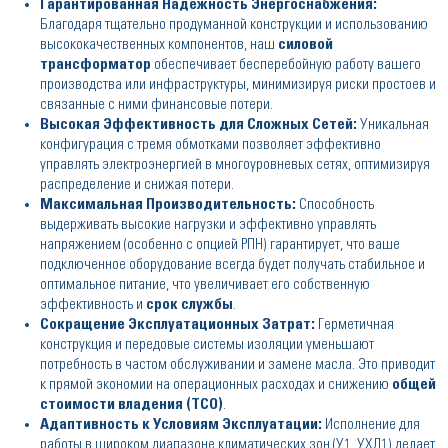
Гарантированная Надежность Энергоснабжения:
Благодаря тщательно продуманной конструкции и использованию
высококачественных компонентов, наш
силовой
трансформатор
обеспечивает бесперебойную работу вашего
производства или инфраструктуры, минимизируя риски простоев и
связанные с ними финансовые потери.
Высокая Эффективность для Сложных Сетей:
Уникальная
конфигурация с тремя обмотками позволяет эффективно
управлять электроэнергией в многоуровневых сетях, оптимизируя
распределение и снижая потери.
Максимальная Производительность:
Способность
выдерживать высокие нагрузки и эффективно управлять
напряжением (особенно с опцией РПН) гарантирует, что ваше
подключенное оборудование всегда будет получать стабильное и
оптимальное питание, что увеличивает его собственную
эффективность и
срок службы
.
Сокращение Эксплуатационных Затрат:
Герметичная
конструкция и передовые системы изоляции уменьшают
потребность в частом обслуживании и замене масла. Это приводит
к прямой экономии на операционных расходах и снижению
общей
стоимости владения (TCO)
.
Адаптивность к Условиям Эксплуатации:
Исполнение для
работы в широком диапазоне климатических зон (У1, УХЛ1) делает