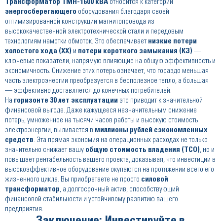
Трансформатор ТМН-1600 кВА
относится к категории
энергосберегающего
оборудования благодаря своей
оптимизированной конструкции магнитопровода из
высококачественной электротехнической стали и передовым
технологиям намотки обмоток. Это обеспечивает
низкие потери
холостого хода (ХХ)
и
потери короткого замыкания (КЗ)
—
ключевые показатели, напрямую влияющие на общую эффективность и
экономичность. Снижение этих потерь означает, что гораздо меньшая
часть электроэнергии преобразуется в бесполезное тепло, а большая
— эффективно доставляется до конечных потребителей.
На
горизонте 30 лет эксплуатации
это приводит к значительной
финансовой выгоде. Даже кажущееся незначительным снижение
потерь, умноженное на тысячи часов работы и высокую стоимость
электроэнергии, выливается в
миллионы рублей сэкономленных
средств
. Эта прямая экономия на операционных расходах не только
значительно снижает вашу
общую стоимость владения (TCO)
, но и
повышает рентабельность вашего проекта, доказывая, что инвестиции в
высокоэффективное оборудование окупаются на протяжении всего его
жизненного цикла. Вы приобретаете не просто
силовой
трансформатор
, а долгосрочный актив, способствующий
финансовой стабильности и устойчивому развитию вашего
предприятия.