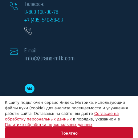
Телефон:
8-800 100-90-78
+7 (495) 540-58-98
E-mail:
info@trans-mtk.com
К сайту подключен сервис Яндекс Метрика, использующий
файлы куки (cookie) для анализа посещаемости и улучшения
работы сайта. Оставаясь на сайте, вы даёте
Согласие на
обработку персональных данных
в порядке, указанном в
Политике обработки персональных данных
.
© 2008-2026 ООО «МТК» - силовые трансформаторы, Все права защищены.
Понятно
ИНН: 5032284523, ОГРН: 1145032008186