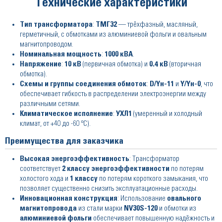
Технические характеристики
Тип трансформатора
:
ТМГ32
— трёхфазный, масляный,
герметичный, с обмотками из алюминиевой фольги и овальным
магнитопроводом.
Номинальная мощность
:
1000 кВА
.
Напряжение
:
10 кВ
(первичная обмотка) и
0.4 кВ
(вторичная
обмотка).
Схемы и группы соединения обмоток
:
D/Yн-11
и
Y/Yн-0
, что
обеспечивает гибкость в распределении электроэнергии между
различными сетями.
Климатическое исполнение
:
УХЛ1
(умеренный и холодный
климат, от +40 до -60 ºC).
Преимущества для заказчика
Высокая энергоэффективность
: Трансформатор
соответствует
2 классу энергоэффективности
по потерям
холостого хода и
1 классу
по потерям короткого замыкания, что
позволяет существенно снизить эксплуатационные расходы.
Инновационная конструкция
: Использование
овального
магнитопровода
из стали марки
NV30S-120
и обмотки из
алюминиевой фольги
обеспечивает повышенную надёжность и