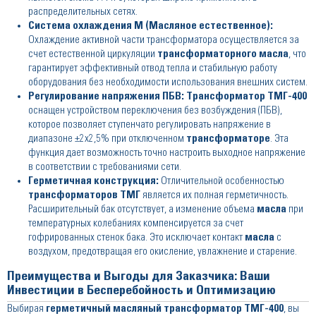
распределительных сетях.
Система охлаждения М (Масляное естественное):
Охлаждение активной части трансформатора осуществляется за
счет естественной циркуляции
трансформаторного масла
, что
гарантирует эффективный отвод тепла и стабильную работу
оборудования без необходимости использования внешних систем.
Регулирование напряжения ПБВ:
Трансформатор ТМГ-400
оснащен устройством переключения без возбуждения (ПБВ),
которое позволяет ступенчато регулировать напряжение в
диапазоне ±2х2,5% при отключенном
трансформаторе
. Эта
функция дает возможность точно настроить выходное напряжение
в соответствии с требованиями сети.
Герметичная конструкция:
Отличительной особенностью
трансформаторов ТМГ
является их полная герметичность.
Расширительный бак отсутствует, а изменение объема
масла
при
температурных колебаниях компенсируется за счет
гофрированных стенок бака. Это исключает контакт
масла
с
воздухом, предотвращая его окисление, увлажнение и старение.
Преимущества и Выгоды для Заказчика: Ваши
Инвестиции в Бесперебойность и Оптимизацию
Выбирая
герметичный масляный трансформатор ТМГ-400
, вы