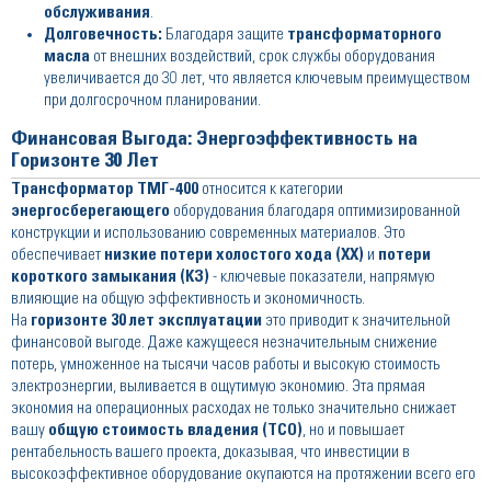
обслуживания
.
Долговечность:
Благодаря защите
трансформаторного
масла
от внешних воздействий, срок службы оборудования
увеличивается до 30 лет, что является ключевым преимуществом
при долгосрочном планировании.
Финансовая Выгода: Энергоэффективность на
Горизонте 30 Лет
Трансформатор ТМГ-400
относится к категории
энергосберегающего
оборудования благодаря оптимизированной
конструкции и использованию современных материалов. Это
обеспечивает
низкие потери холостого хода (ХХ)
и
потери
короткого замыкания (КЗ)
- ключевые показатели, напрямую
влияющие на общую эффективность и экономичность.
На
горизонте 30 лет эксплуатации
это приводит к значительной
финансовой выгоде. Даже кажущееся незначительным снижение
потерь, умноженное на тысячи часов работы и высокую стоимость
электроэнергии, выливается в ощутимую экономию. Эта прямая
экономия на операционных расходах не только значительно снижает
вашу
общую стоимость владения (TCO)
, но и повышает
рентабельность вашего проекта, доказывая, что инвестиции в
высокоэффективное оборудование окупаются на протяжении всего его