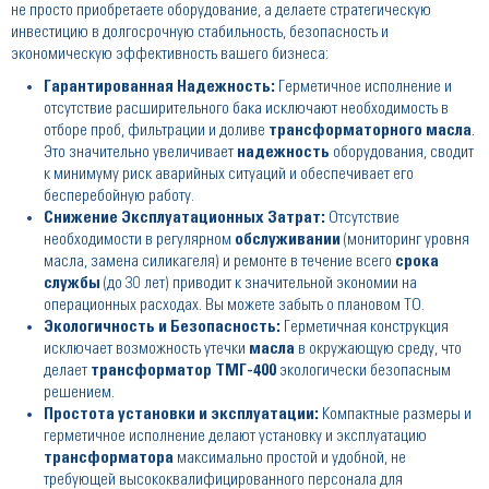
не просто приобретаете оборудование, а делаете стратегическую
инвестицию в долгосрочную стабильность, безопасность и
экономическую эффективность вашего бизнеса:
Гарантированная Надежность:
Герметичное исполнение и
отсутствие расширительного бака исключают необходимость в
отборе проб, фильтрации и доливе
трансформаторного масла
.
Это значительно увеличивает
надежность
оборудования, сводит
к минимуму риск аварийных ситуаций и обеспечивает его
бесперебойную работу.
Снижение Эксплуатационных Затрат:
Отсутствие
необходимости в регулярном
обслуживании
(мониторинг уровня
масла, замена силикагеля) и ремонте в течение всего
срока
службы
(до 30 лет) приводит к значительной экономии на
операционных расходах. Вы можете забыть о плановом ТО.
Экологичность и Безопасность:
Герметичная конструкция
исключает возможность утечки
масла
в окружающую среду, что
делает
трансформатор ТМГ-400
экологически безопасным
решением.
Простота установки и эксплуатации:
Компактные размеры и
герметичное исполнение делают установку и эксплуатацию
трансформатора
максимально простой и удобной, не
требующей высококвалифицированного персонала для