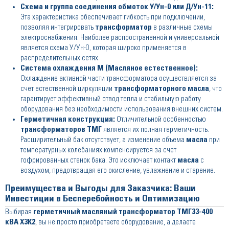
Схема и группа соединения обмоток У/Ун-0 или Д/Ун-11:
Эта характеристика обеспечивает гибкость при подключении,
позволяя интегрировать
трансформатор
в различные схемы
электроснабжения. Наиболее распространенной и универсальной
является схема У/Ун-0, которая широко применяется в
распределительных сетях.
Система охлаждения М (Масляное естественное):
Охлаждение активной части трансформатора осуществляется за
счет естественной циркуляции
трансформаторного масла
, что
гарантирует эффективный отвод тепла и стабильную работу
оборудования без необходимости использования внешних систем.
Герметичная конструкция:
Отличительной особенностью
трансформаторов ТМГ
является их полная герметичность.
Расширительный бак отсутствует, а изменение объема
масла
при
температурных колебаниях компенсируется за счет
гофрированных стенок бака. Это исключает контакт
масла
с
воздухом, предотвращая его окисление, увлажнение и старение.
Преимущества и Выгоды для Заказчика: Ваши
Инвестиции в Бесперебойность и Оптимизацию
Выбирая
герметичный масляный трансформатор ТМГ33-400
кВА Х3К2
, вы не просто приобретаете оборудование, а делаете