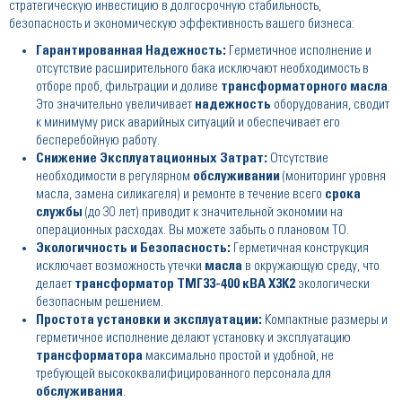
стратегическую инвестицию в долгосрочную стабильность,
безопасность и экономическую эффективность вашего бизнеса:
Гарантированная Надежность:
Герметичное исполнение и
отсутствие расширительного бака исключают необходимость в
отборе проб, фильтрации и доливе
трансформаторного масла
.
Это значительно увеличивает
надежность
оборудования, сводит
к минимуму риск аварийных ситуаций и обеспечивает его
бесперебойную работу.
Снижение Эксплуатационных Затрат:
Отсутствие
необходимости в регулярном
обслуживании
(мониторинг уровня
масла, замена силикагеля) и ремонте в течение всего
срока
службы
(до 30 лет) приводит к значительной экономии на
операционных расходах. Вы можете забыть о плановом ТО.
Экологичность и Безопасность:
Герметичная конструкция
исключает возможность утечки
масла
в окружающую среду, что
делает
трансформатор ТМГ33-400 кВА Х3К2
экологически
безопасным решением.
Простота установки и эксплуатации:
Компактные размеры и
герметичное исполнение делают установку и эксплуатацию
трансформатора
максимально простой и удобной, не
требующей высококвалифицированного персонала для
обслуживания
.