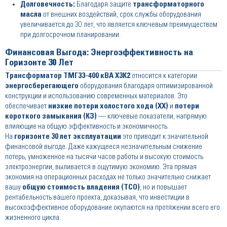
Долговечность:
Благодаря защите
трансформаторного
масла
от внешних воздействий, срок службы оборудования
увеличивается до 30 лет, что является ключевым преимуществом
при долгосрочном планировании.
Финансовая Выгода: Энергоэффективность на
Горизонте 30 Лет
Трансформатор ТМГ33-400 кВА Х3К2
относится к категории
энергосберегающего
оборудования благодаря оптимизированной
конструкции и использованию современных материалов. Это
обеспечивает
низкие потери холостого хода (ХХ)
и
потери
короткого замыкания (КЗ)
— ключевые показатели, напрямую
влияющие на общую эффективность и экономичность.
На
горизонте 30 лет эксплуатации
это приводит к значительной
финансовой выгоде. Даже кажущееся незначительным снижение
потерь, умноженное на тысячи часов работы и высокую стоимость
электроэнергии, выливается в ощутимую экономию. Эта прямая
экономия на операционных расходах не только значительно снижает
вашу
общую стоимость владения (TCO)
, но и повышает
рентабельность вашего проекта, доказывая, что инвестиции в
высокоэффективное оборудование окупаются на протяжении всего его
жизненного цикла.