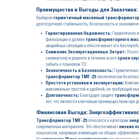
Преимущества и Выгоды для Заказчика:
Выбирая
герметичный масляный трансформатор
долгосрочную стабильность, безопасность и экономич
Гарантированная Надежность:
Герметичное и
фильтрации и доливе
трансформаторного мас
аварийных ситуаций и обеспечивает его беспереб
Снижение Эксплуатационных Затрат:
Отсутс
силикагеля) и ремонте в течение всего
срока сл
забыть о плановом ТО.
Экологичность и Безопасность:
Герметичная 
трансформатор ТМГ-25
экологически безопа
Простота установки и эксплуатации:
Компакт
максимально простой и удобной, не требующей в
Долговечность:
Благодаря защите
трансформ
лет, что является ключевым преимуществом при 
Финансовая Выгода: Энергоэффективност
Трансформатор ТМГ-25
относится к категории
эне
современных материалов. Это обеспечивает
низкие п
показатели, напрямую влияющие на общую эффективно