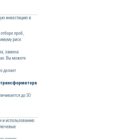
кую инвестицию в
отборе проб,
нимуму риск
ла, замена
дах. Вы можете
о делает
трансформатора
личивается до 30
и и использованию
лючевые