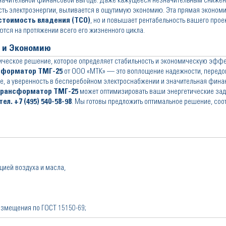
значительной финансовой выгоде. Даже кажущееся незначительным снижен
сть электроэнергии, выливается в ощутимую экономию. Эта прямая эконом
стоимость владения (TCO)
, но и повышает рентабельность вашего проек
тся на протяжении всего его жизненного цикла.
ь и Экономию
ическое решение, которое определяет стабильность и экономическую эфф
сформатор ТМГ-25
от ООО «МТК» — это воплощение надежности, передов
е, а уверенность в бесперебойном электроснабжении и значительная фина
трансформатор ТМГ-25
может оптимизировать ваши энергетические зад
. +7 (495) 540-58-98
. Мы готовы предложить оптимальное решение, со
цией воздуха и масла,
азмещения по ГОСТ 15150-69;