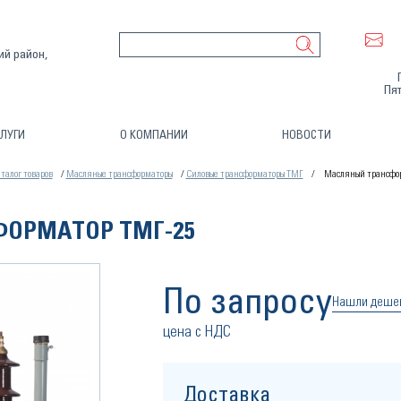
ий район,
Пят
ЛУГИ
О КОМПАНИИ
НОВОСТИ
талог товаров
Масляные трансформаторы
Силовые трансформаторы ТМГ
Масляный трансфо
ОРМАТОР ТМГ-25
По запросу
Нашли деше
цена с НДС
Доставка