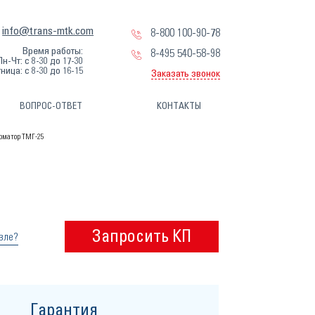
info@trans-mtk.com
8-800 100-90-78
Время работы:
8-495 540-58-98
Пн-Чт: с 8-30 до 17-30
ница: с 8-30 до 16-15
Заказать звонок
ВОПРОС-ОТВЕТ
КОНТАКТЫ
рматор ТМГ-25
Запросить КП
вле?
Гарантия