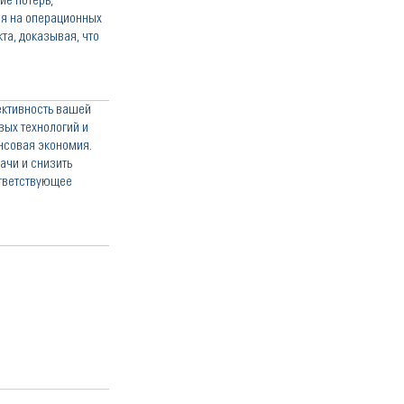
ие потерь,
ия на операционных
та, доказывая, что
ективность вашей
ых технологий и
нсовая экономия.
ачи и снизить
ответствующее