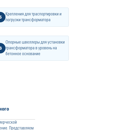
Крепления для траспортировки и
5
погрузки трансформатора
Опорные швеллеры для установки
6
трансформатора в уровень на
бетонное основание
ного
мерческой
ение. Представляем