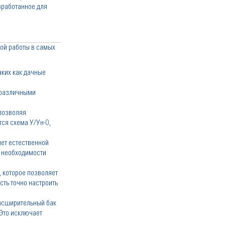
зработанное для
ой работы в самых
аких как дачные
 различными
 позволяя
ся схема У/Ун-0,
ет естественной
з необходимости
 которое позволяет
сть точно настроить
Расширительный бак
 Это исключает