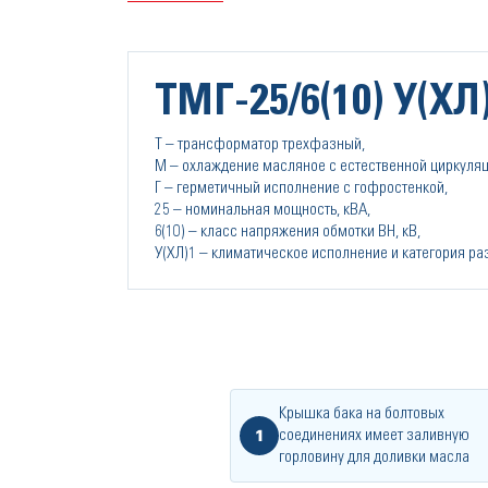
ТМГ-25/6(10) У(ХЛ)
Т – трансформатор трехфазный,
М – охлаждение масляное с естественной циркуляц
Г – герметичный исполнение с гофростенкой,
25 – номинальная мощность, кВА,
6(10) – класс напряжения обмотки ВН, кВ,
У(ХЛ)1 – климатическое исполнение и категория р
Крышка бака на болтовых
1
соединениях имеет заливную
горловину для доливки масла