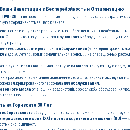
 Ваши Инвестиции в Бесперебойность и Оптимизацию
 ТМГ-25
, вы не просто приобретаете оборудование, а делаете стратегичес
ескую эффективность вашего бизнеса:
сполнение и отсутствие расширительного бака исключают необходимость в 
ла
. Это значительно увеличивает
надежность
оборудования, сводит к ми
ойную работу.
твие необходимости в регулярном
обслуживании
(мониторинг уровня мас
ужбы
(до 30 лет) приводит к значительной экономии на операционных расхо
конструкция исключает возможность утечки
масла
в окружающую среду, чт
сным решением.
ные размеры и герметичное исполнение делают установку и эксплуатацию
ысококвалифицированного персонала для
обслуживания
.
аторного масла
от внешних воздействий, срок службы оборудования уве
долгосрочном планировании.
ь на Горизонте 30 Лет
ргосберегающего
оборудования благодаря оптимизированной конструкци
отери холостого хода (ХХ)
и
потери короткого замыкания (КЗ)
— к
сть и экономичность.