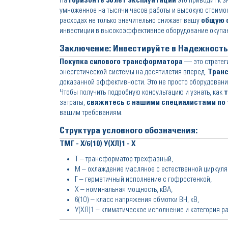
На
горизонте 30 лет эксплуатации
это приводит к 
умноженное на тысячи часов работы и высокую стоимо
расходах не только значительно снижает вашу
общую 
инвестиции в высокоэффективное оборудование окупаю
Заключение: Инвестируйте в Надежност
Покупка
силового трансформатора
— это стратег
энергетической системы на десятилетия вперед.
Тран
доказанной эффективности. Это не просто оборудовани
Чтобы получить подробную консультацию и узнать, как
затраты,
свяжитесь с нашими специалистами по тел
вашим требованиям.
Структура условного обозначения:
ТМГ - Х/6(10) У(ХЛ)1 - Х
Т – трансформатор трехфазный,
М – охлаждение масляное с естественной циркуля
Г – герметичный исполнение с гофростенкой,
Х – номинальная мощность, кВА,
6(10) – класс напряжения обмотки ВН, кВ,
У(ХЛ)1 – климатическое исполнение и категория р