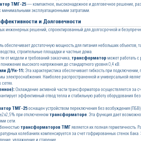
атор ТМГ-25
— компактное, высоконадежное и долговечное решение, ра
 с минимальными эксплуатационными затратами.
Эффективности и Долговечности
ых инженерных решений, спроектированный для долгосрочной и безупречн
ль обеспечивает достаточную мощность для питания небольших объектов, т
водства, строительные площадки и частные дома.
ти от модели и требований заказчика,
трансформатор
может работать с
онижение высокого напряжения до стандартного уровня 0,4 кВ.
ли Д/Ун-11:
Эта характеристика обеспечивает гибкость при подключении,
мы электроснабжения. Наиболее распространенной и универсальной являет
 сетях.
нное):
Охлаждение активной части трансформатора осуществляется за сч
гарантирует эффективный отвод тепла и стабильную работу оборудования бе
атор ТМГ-25
оснащен устройством переключения без возбуждения (ПБВ),
 ±2х2,5% при отключенном
трансформаторе
. Эта функция дает возможно
ми сети.
обенностью
трансформаторов ТМГ
является их полная герметичность. 
ратурных колебаниях компенсируется за счет гофрированных стенок бака.
ление, увлажнение и старение.