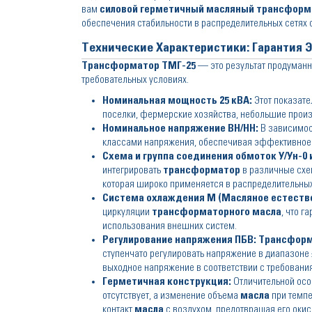
вам
силовой герметичный масляный трансформ
обеспечения стабильности в распределительных сетях
Технические Характеристики: Гарантия 
Трансформатор ТМГ-25
— это результат продуманн
требовательных условиях.
Номинальная мощность 25 кВА:
Этот показате
поселки, фермерские хозяйства, небольшие произ
Номинальное напряжение ВН/НН:
В зависимос
классами напряжения, обеспечивая эффективное п
Схема и группа соединения обмоток У/Ун-0 и
интегрировать
трансформатор
в различные схе
которая широко применяется в распределительных
Система охлаждения М (Масляное естестве
циркуляции
трансформаторного масла
, что 
использования внешних систем.
Регулирование напряжения ПБВ:
Трансформ
ступенчато регулировать напряжение в диапазоне
выходное напряжение в соответствии с требования
Герметичная конструкция:
Отличительной ос
отсутствует, а изменение объема
масла
при темпе
контакт
масла
с воздухом, предотвращая его окис