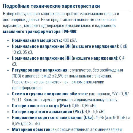
Подробные технические характеристики
Выбор оборудования такого класса требует максимально точных и
достоверных данных. Ниже представлены основные технические
параметры, которые подтверждают высокий класс и надежность
масляного трансформатора ТМ-400
:
Номинальная мощность:
400 кВА.
Номинальное напряжение ВН (высшего напряжения):
6 кВ,
10 кВ, 35 кВ.
Номинальное напряжение НН (низшего напряжения):
0,4
кВ.
Регулирование напряжения:
ступенчатое, без возбуждения
(ПБВ) с диапазоном ±2 х 2,5% от номинального значения.
Переключение выполняется при полном отключении
трансформатора.
Схема и группы соединения обмоток:
как правило, Y/Yн-0, Д/
Ун-11. Возможны другие группы по индивидуальному заказу.
Потери холостого хода (Pxx​):
0,65 - 0,85 кВт.
Потери короткого замыкания (Pkz​):
4,8 - 5,5 кВт.
Напряжение короткого замыкания (Ukz​):
4,5% (для 6-10 кВ) и
6,5% (для 35 кВ).
Материал обмоток:
высококачественная алюминиевая или