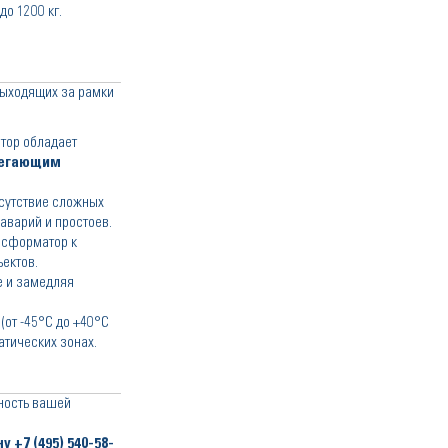
о 1200 кг.
выходящих за рамки
тор обладает
регающим
сутствие сложных
аварий и простоев.
нсформатор к
ектов.
е и замедляя
от -45°C до +40°C
атических зонах.
вность вашей
ну
+7 (495) 540-58-