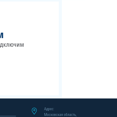
м
одключим
Адрес:
Московская область,