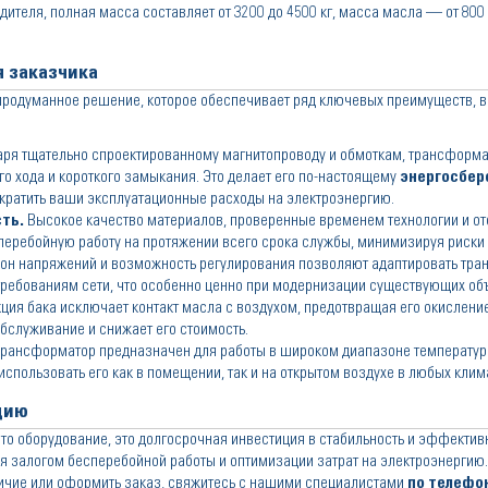
теля, полная масса составляет от 3200 до 4500 кг, масса масла — от 800 д
 заказчика
родуманное решение, которое обеспечивает ряд ключевых преимуществ, 
ря тщательно спроектированному магнитопроводу и обмоткам, трансформа
о хода и короткого замыкания. Это делает его по-настоящему
энергосбе
кратить ваши эксплуатационные расходы на электроэнергию.
ть.
Высокое качество материалов, проверенные временем технологии и от
перебойную работу на протяжении всего срока службы, минимизируя риски 
н напряжений и возможность регулирования позволяют адаптировать тра
ребованиям сети, что особенно ценно при модернизации существующих объ
ция бака исключает контакт масла с воздухом, предотвращая его окислени
обслуживание и снижает его стоимость.
рансформатор предназначен для работы в широком диапазоне температур (
 использовать его как в помещении, так и на открытом воздухе в любых клим
цию
то оборудование, это долгосрочная инвестиция в стабильность и эффекти
я залогом бесперебойной работы и оптимизации затрат на электроэнергию.
личие или оформить заказ, свяжитесь с нашими специалистами
по телефо