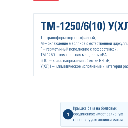
ТМ-1250/6(10) У(ХЛ
Т – трансформатор трехфазный,
М – охлаждение масляное с естественной циркуляц
Г – герметичный исполнение с гофростенкой,
ТМ-1250 – номинальная мощность, кВА,
6(10) – класс напряжения обмотки ВН, кВ,
У(ХЛ)1 – климатическое исполнение и категория р
Крышка бака на болтовых
1
соединениях имеет заливную
горловину для доливки масла