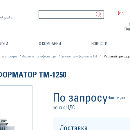
ий район,
Пят
ЛУГИ
О КОМПАНИИ
НОВОСТИ
талог товаров
Масляные трансформаторы
Силовые трансформаторы ТМ
Масляный трансфор
ОРМАТОР ТМ-1250
По запросу
Нашли деше
цена с НДС
Доставка