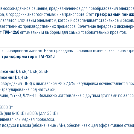
высоконадежное решение, предназначенное для преобразования электроэ
а, в городских энергосистемах и на транспорте. Этот
трехфазный пони
является ключевым элементом, который обеспечивает стабильное и безоп
тветственных производственных процессов. Сочетание передовых инженер
ет
ТМ-1250
оптимальным выбором для самых требовательных проектов.
е и проверенные данные. Ниже приведены основные технические параметры
о трансформатора ТМ-1250
:
яжения):
6 кВ, 10 кВ, 35 кВ.
яжения):
0,4 кВ.
возбуждения (ПБВ) с диапазоном ±2 х 2,5%. Регулировка осуществляется пр
(регулирование под нагрузкой).
вило, Y/Yн-0, Д/Ун-11. Возможно изготовление с другими группами по запро
3000 Вт.
% (для 6-10 кВ) и 8,0% (для 35 кВ).
ниевая или медная проволока.
я воздуха и масла (обозначение «М»), обеспечивающая эффективное отвед