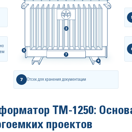
но
ием
7
Отсек для хранения документации
форматор ТМ-1250: Основ
ргоемких проектов