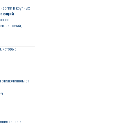
нергии в крупных
жающий
асное
ных решений,
, которые
и отключенном от
су.
ение тепла и