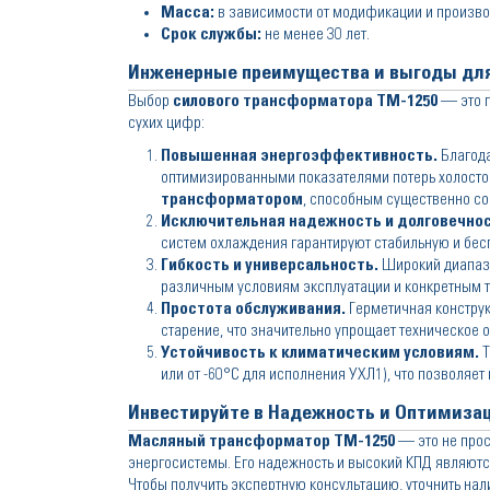
Масса:
в зависимости от модификации и производи
Срок службы:
не менее 30 лет.
Инженерные преимущества и выгоды для
Выбор
силового трансформатора ТМ-1250
— это п
сухих цифр:
Повышенная энергоэффективность.
Благода
оптимизированными показателями потерь холостог
трансформатором
, способным существенно со
Исключительная надежность и долговечнос
систем охлаждения гарантируют стабильную и бес
Гибкость и универсальность.
Широкий диапазо
различным условиям эксплуатации и конкретным т
Простота обслуживания.
Герметичная конструк
старение, что значительно упрощает техническое 
Устойчивость к климатическим условиям.
Т
или от -60°C для исполнения УХЛ1), что позволяет
Инвестируйте в Надежность и Оптимиза
Масляный трансформатор ТМ-1250
— это не прос
энергосистемы. Его надежность и высокий КПД являютс
Чтобы получить экспертную консультацию, уточнить на