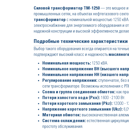
Силовой трансформатор ТМ-1250
— это мощное и 
промышленных сетях, на объектах нефтегазового сектор
трансформатор
с номинальной мощностью 1250 кВА 
электроснабжение для энергоемкого оборудования и о
надежной конструкции и высокой эффективности дела
Подробные технические характеристики
Выбор такого оборудования всегда опирается на точны
подтверждают высокий класс и надежность
масляног
Номинальная мощность:
1250 кВА.
Номинальное напряжение ВН (высшего напр
Номинальное напряжение НН (низшего напр
Регулирование напряжения:
ступенчатое, без 
сети трансформаторе. Возможны исполнения с РПН 
Схема и группа соединения обмоток:
как пра
Потери холостого хода (Pxx​):
1600 - 2100 Вт.
Потери короткого замыкания (Pkz​):
12000 - 1
Напряжение короткого замыкания (Ukz​):
6,0
Материал обмоток:
высококачественная алюми
Система охлаждения:
естественная циркуляци
простоту обслуживания.