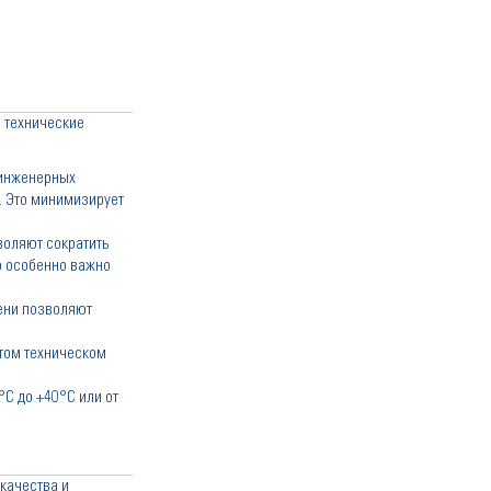
и технические
 инженерных
. Это минимизирует
воляют сократить
о особенно важно
ени позволяют
том техническом
C до +40°C или от
качества и