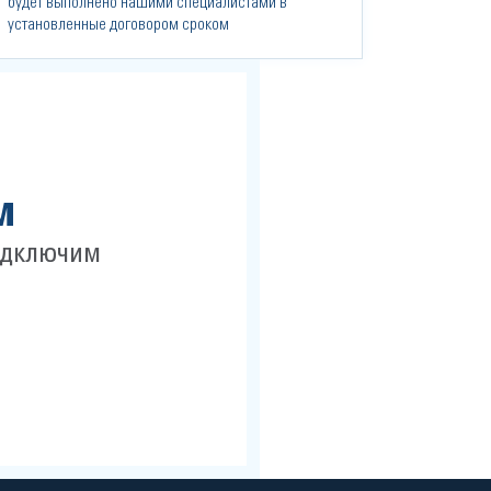
будет выполнено нашими специалистами в
установленные договором сроком
м
одключим