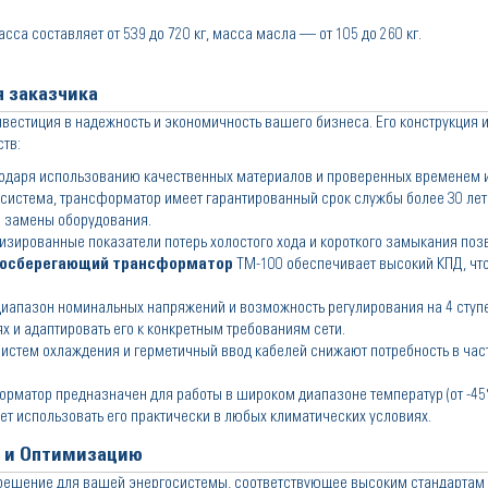
са составляет от 539 до 720 кг, масса масла — от 105 до 260 кг.
 заказчика
вестиция в надежность и экономичность вашего бизнеса. Его конструкция 
тв:
одаря использованию качественных материалов и проверенных временем
 система, трансформатор имеет гарантированный срок службы более 30 лет
й замены оборудования.
зированные показатели потерь холостого хода и короткого замыкания поз
госберегающий трансформатор
ТМ-100 обеспечивает высокий КПД, чт
иапазон номинальных напряжений и возможность регулирования на 4 ступ
 и адаптировать его к конкретным требованиям сети.
истем охлаждения и герметичный ввод кабелей снижают потребность в час
рматор предназначен для работы в широком диапазоне температур (от -45°
яет использовать его практически в любых климатических условиях.
ь и Оптимизацию
ешение для вашей энергосистемы, соответствующее высоким стандартам 