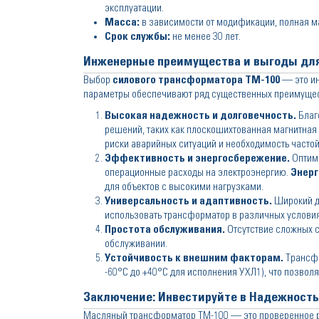
эксплуатации.
Масса:
в зависимости от модификации, полная мас
Срок службы:
не менее 30 лет.
Инженерные преимущества и выгоды для
Выбор
силового трансформатора ТМ-100
— это ин
параметры обеспечивают ряд существенных преимущес
Высокая надежность и долговечность.
Благ
решений, таких как плоскошихтованная магнитная
риски аварийных ситуаций и необходимость часто
Эффективность и энергосбережение.
Оптими
операционные расходы на электроэнергию.
Энер
для объектов с высокими нагрузками.
Универсальность и адаптивность.
Широкий д
использовать трансформатор в различных условиях
Простота обслуживания.
Отсутствие сложных с
обслуживании.
Устойчивость к внешним факторам.
Трансфо
-60°C до +40°C для исполнения УХЛ1), что позвол
Заключение: Инвестируйте в Надежност
Масляный трансформатор ТМ-100 — это проверенное р