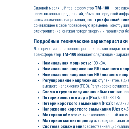
Силовой масляный трансформатор
ТМ-100
— это ключ
промышленных предприятий, объектов городской инфрас
сетях различного напряжения, этот
трехфазный пон
сочетающее в себе проверенную временем конструкцию
электропитание, снижая потери энергии и гарантируя 
Подробные технические характеристики
Для принятия взвешенного решения важно опираться н
Трансформатор
ТМ-100
обладает следующими характе
Номинальная мощность:
100 кВА.
Номинальное напряжение ВН (высшего напр
Номинальное напряжение НН (низшего напр
Регулирование напряжения:
ступенчатое, в ди
высшего напряжения (ПБВ). Регулировка осуществ
Схема и группа соединения обмоток:
как пра
Потери холостого хода (Pxx):
260 - 330 Вт.
Потери короткого замыкания (Ркз):
1970 - 20
Напряжение короткого замыкания (Uкз):
4,5
Материал обмоток:
высококачественный алюми
Материал магнитопровода:
холоднокатаная эл
Система охлаждения:
естественная циркуляция