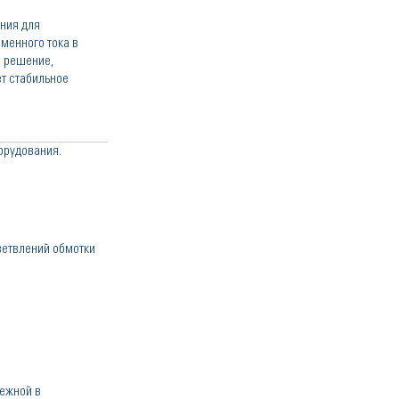
ния для
менного тока в
 решение,
т стабильное
орудования.
ветвлений обмотки
дежной в