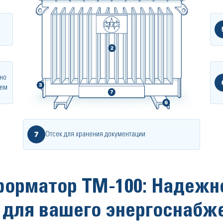
но
ием
7
Отсек для хранения документации
орматор ТМ-100: Надежно
для вашего энергоснабж