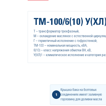
ТМ-100/6(10) У(ХЛ)
Т – трансформатор трехфазный,
М – охлаждение масляное с естественной циркуляц
Г – герметичный исполнение с гофростенкой,
ТМ-100 – номинальная мощность, кВА,
6(10) – класс напряжения обмотки ВН, кВ,
У(ХЛ)1 – климатическое исполнение и категория р
Крышка бака на болтовых
1
соединениях имеет заливную
горловину для доливки масла