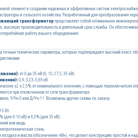
евой элемент в создании надежных и эффективных систем электроснабже
труктуры и сельского хозяйства. Разработанный для преобразования пере
ижающий трансформатор
представляет собой оптимальное инженерное
, высокую производительность и длительный срок службы. Он обеспечивае
бесперебойную работу вашего оборудования.
а точные технические параметры, которые подтверждают высокий класс об
ристиками:
яжения):
от 6 до 35 кВ (6; 10; 27,5; 35 кВ).
яжения):
0,4; 0,23; 0,69 кВ.
апазоне ±2 х 2,5% от номинального значения, с помощью переключателя от
ляется при отключенном от сети трансформаторе.
вило, Y/Yн-0 или Д/Ун-11. Возможны другие схемы по заказу.
15 Вт.
% (для 6-10 кВ) и 6,5% (для 35 кВ).
ний или медь.
ектротехническая сталь.
 воздуха и масла (обозначение «М»), что делает конструкцию простой и на