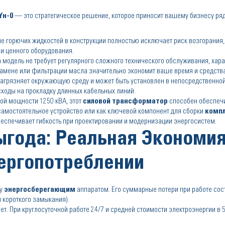
Yн-0
— это стратегическое решение, которое приносит вашему бизнесу ря
е горючих жидкостей в конструкции полностью исключает риск возгорания,
и ценного оборудования.
 модель не требует регулярного сложного технического обслуживания, хара
замене или фильтрации масла значительно экономит ваше время и средства
грязняет окружающую среду и может быть установлен в непосредственной
асходы на прокладку длинных кабельных линий.
ой мощности 1250 кВА, этот
силовой трансформатор
способен обеспечи
самостоятельное устройство или как ключевой компонент для сборки
комп
обеспечивает гибкость при проектировании и модернизации энергосистем.
года: Реальная Экономия
ергопотреблении
му
энергосберегающим
аппаратом. Его суммарные потери при работе со
ри короткого замыкания).
т. При круглосуточной работе 24/7 и средней стоимости электроэнергии в 5 