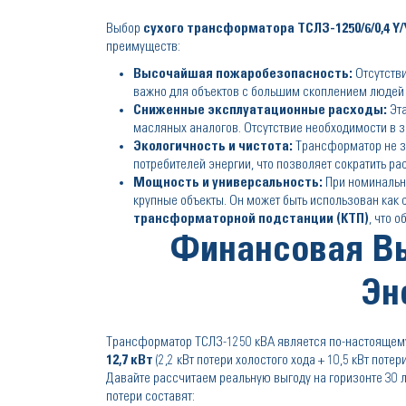
Выбор
сухого трансформатора ТСЛЗ-1250/6/0,4 Y/
преимуществ:
Высочайшая пожаробезопасность:
Отсутстви
важно для объектов с большим скоплением людей 
Сниженные эксплуатационные расходы:
Эта
масляных аналогов. Отсутствие необходимости в 
Экологичность и чистота:
Трансформатор не за
потребителей энергии, что позволяет сократить р
Мощность и универсальность:
При номинальн
крупные объекты. Он может быть использован как 
трансформаторной подстанции (КТП)
, что 
Финансовая Вы
Эн
Трансформатор ТСЛЗ-1250 кВА является по-настояще
12,7 кВт
(2,2 кВт потери холостого хода + 10,5 кВт поте
Давайте рассчитаем реальную выгоду на горизонте 30 ле
потери составят: