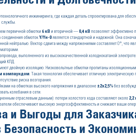
ельности и Долговечности
технологичного инжиниринга, где каждая деталь спроектирована для обес
а службы.
ем первичной обмотки
6 кВ
и вторичной —
0,4 кВ
позволяет эффективно 
па соединения обмоток
Y/Yн-0
является стандартной и надежной. Она означае
нной нейтралью. Вектор сдвига между напряжениями составляет 0°, что я
рматорами.
топровода, выполненного из высококачественной холоднокатаной электроте
щий КПД.
имеют двойную изоляцию. Низковольтные обмотки пропитаны изоляционным 
м компаундом
. Такая технология обеспечивает отличную электрическую 
отсутствие риска возгорания.
йками на обмотках высокого напряжения в диапазоне
±2x2,5%
без возбужд
вать колебания в сети.
дненным отраслевым данным): потери холостого хода составляют около
2,2
казатели обеспечивают высокую энергоэффективность и снижают ваши опе
а и Выгоды для Заказчик
в Безопасность и Экономи