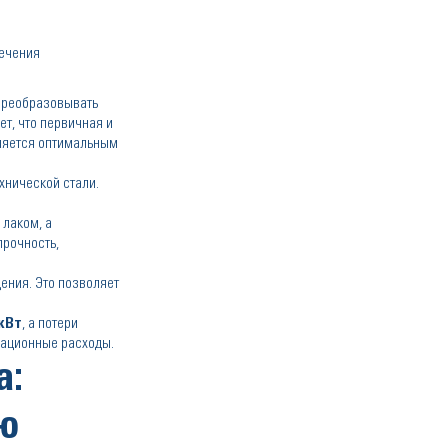
печения
преобразовывать
т, что первичная и
вляется оптимальным
хнической стали.
лаком, а
прочность,
ения. Это позволяет
 кВт
, а потери
рационные расходы.
а:
ю