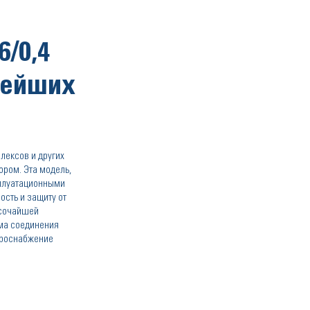
/0,4
нейших
лексов и других
ром. Эта модель,
сплуатационными
ость и защиту от
ысочайшей
ма соединения
троснабжение