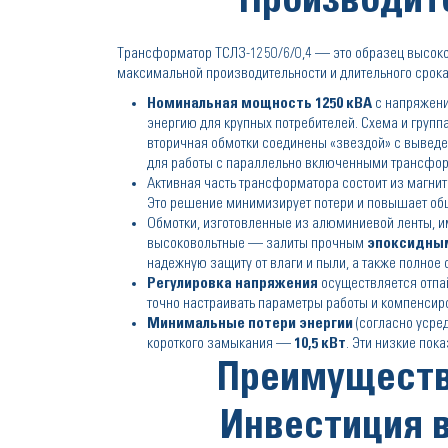
Производит
Трансформатор ТСЛЗ-1250/6/0,4 — это образец высоко
максимальной производительности и длительного срок
Номинальная мощность 1250 кВА
с напряжени
энергию для крупных потребителей. Схема и груп
вторичная обмотки соединены «звездой» с выведе
для работы с параллельно включенными трансфо
Активная часть трансформатора состоит из магни
Это решение минимизирует потери и повышает об
Обмотки, изготовленные из алюминиевой ленты, 
высоковольтные — залиты прочным
эпоксидны
надежную защиту от влаги и пыли, а также полное 
Регулировка напряжения
осуществляется отпа
точно настраивать параметры работы и компенсиро
Минимальные потери энергии
(согласно усре
короткого замыкания —
10,5 кВт
. Эти низкие по
Преимуществ
Инвестиция 