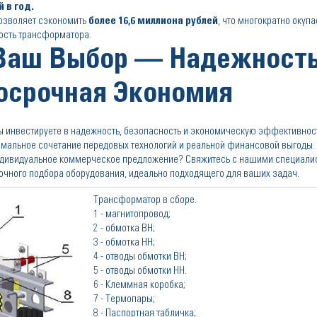
й в год.
позволяет сэкономить
более 16,6 миллиона рублей
, что многократно окуп
ость трансформатора.
Ваш Выбор — Надежность
осрочная Экономия
вы инвестируете в надежность, безопасность и экономическую эффективнос
имальное сочетание передовых технологий и реальной финансовой выгоды.
индивидуальное коммерческое предложение? Свяжитесь с нашими специали
очного подбора оборудования, идеально подходящего для ваших задач.
Трансформатор в сборе.
1 - магнитопровод;
2 - обмотка ВН;
3 - обмотка НН;
4 - отводы обмотки ВН;
5 - отводы обмотки НН.
6 - Клеммная коробка;
7 - Термопары;
8 - Паспортная табличка;