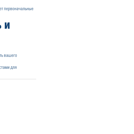
ает первоначальные
 и
ть вашего
стами для