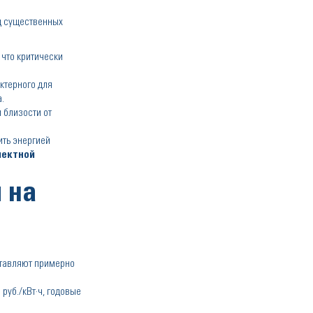
д существенных
 что критически
ктерного для
.
 близости от
ть энергией
лектной
 на
ставляют примерно
руб./кВт·ч, годовые