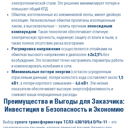
электротехнической стали. Это решение минимизирует потери и
повышает общий КПД.
Обмотки, изготовленные из алюминиевой ленты, имеют двойную
изоляцию. Низковольтные обмотки пропитаны изоляционным
лаком, а высоковольтные – залиты прочным
эпоксидным
компаундом
. Такая технология обеспечивает отличную
электрическую прочность, надежную защиту от влаги и пыли, а
также полное отсутствие риска возгорания.
Регулировка напряжения
осуществляется отпайками на
обмотках высокого напряжения в диапазоне
±2x2,5%
без
возбуждения. Это позволяет точно настраивать параметры работы
и компенсировать колебания в сети.
Минимальные потери энергии
(согласно усредненным
отраслевым данным): потери холостого хода составляют около
1,5
кВт
, а потери короткого замыкания –
6,6 кВт
. Эти низкие
показатели обеспечивают высокую энергоэффективность и
снижают ваши операционные расходы.
Преимущества и Выгоды для Заказчика:
Инвестиция в Безопасность и Экономию
Выбор
сухого трансформатора ТСЛЗ-630/10/0,4 D/Yн-11
– это
стратегическое решение, которое приносит вашему бизнесу ряд