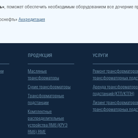
ь»
, поможет обеспечить необходимым оборудованием все дочерние п
Роснефть»
Аккредитация
ПРОДУКЦИЯ
УСЛУГИ
ии
Масляные
Ремонт трансформаторо
трансформаторы
трансформаторных подс
Сухие трансформаторы
Аренда трансформаторо
подстанций (КТП/КТПН)
Трансформаторные
подстанции
Лизинг трансформаторо
трансформаторных подс
Комплектные
распределительные
устройства RM6 (КРУЭ
RM6) RME