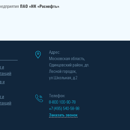
ПАО «НК «Роснефть»
редприятия
.
Адрес:
Московская область,
Одинцовский район, дп.
в и
Лесной городок,
танций
ул.Школьная, д.2
в и
Телефон:
в и
8-800 100-90-78
танций
+7 (495) 540-58-98
Заказать звонок