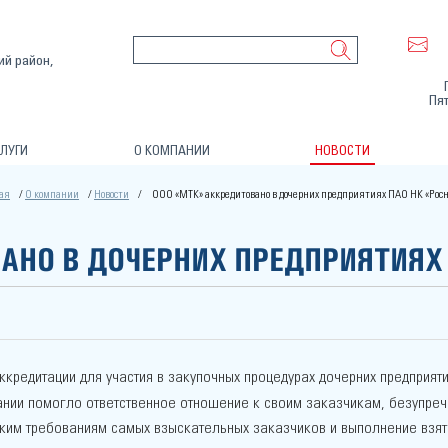
ий район,
Пят
ЛУГИ
О КОМПАНИИ
НОВОСТИ
ая
О компании
Новости
ООО «МТК» аккредитовано в дочерних предприятиях ПАО НК «Рос
АНО В ДОЧЕРНИХ ПРЕДПРИЯТИЯХ
кредитации для участия в закупочных процедурах дочерних предприят
ании помогло ответственное отношение к своим заказчикам, безупреч
оким требованиям самых взыскательных заказчиков и выполнение взят