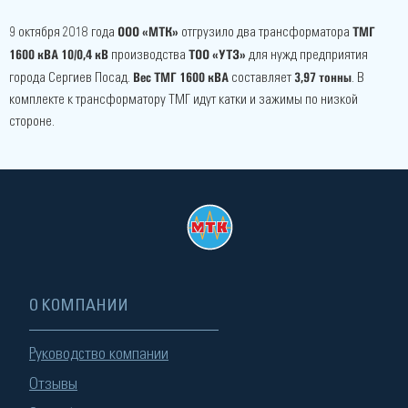
ООО «МТК»
ТМГ
9 октября 2018 года
отгрузило два трансформатора
1600 кВА 10/0,4 кВ
ТОО «УТЗ»
производства
для нужд предприятия
Вес ТМГ 1600 кВА
3,97 тонны
города Сергиев Посад.
составляет
. В
комплекте к трансформатору ТМГ идут катки и зажимы по низкой
стороне.
О КОМПАНИИ
Руководство компании
Отзывы