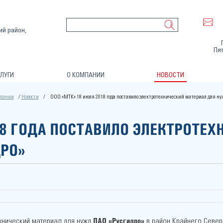
ий район,
Пят
ЛУГИ
О КОМПАНИИ
НОВОСТИ
мпании
Новости
ООО «МТК» 18 июля 2018 года поставило электротехнический материал для ну
18 ГОДА ПОСТАВИЛО ЭЛЕКТРОТЕХ
ДРО»
ПАО «Русгидро»
хнический материал для нужд
в район Крайнего Север