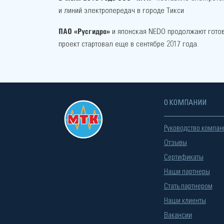
и линий электропередач в городе Тикси
ПАО «Русгидро»
и японская NEDO продолжают готови
проект стартовал еще в сентябре 2017 года.
О КОМПАНИИ
Руководство компан
Отзывы
Сертификаты
Наши партнеры
Стать партнером
Наши клиенты
Вакансии