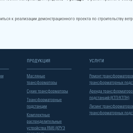
ться к реализации демонстрационного проекта по строительству ветр
ПРОДУКЦИЯ
УСЛУГИ
ии
Масляные
Ремонт трансформаторо
трансформаторы
трансформаторных подс
Сухие трансформаторы
Аренда трансформаторо
подстанций (КТП/КТПН)
Трансформаторные
подстанции
Лизинг трансформаторо
трансформаторных подс
Комплектные
распределительные
устройства RM6 (КРУЭ