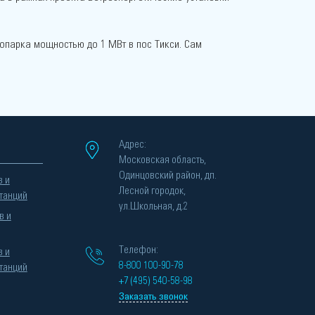
опарка мощностью до 1 МВт в пос Тикси. Сам
Адрес:
Московская область,
Одинцовский район, дп.
в и
Лесной городок,
танций
ул.Школьная, д.2
в и
Телефон:
в и
8-800 100-90-78
танций
+7 (495) 540-58-98
Заказать звонок