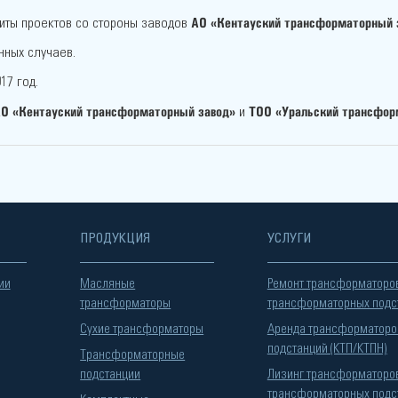
АО «Кентауский трансформаторный 
иты проектов со стороны заводов
ных случаев.
17 год.
О «Кентауский трансформаторный завод»
ТОО «Уральский трансфор
и
ПРОДУКЦИЯ
УСЛУГИ
ии
Масляные
Ремонт трансформаторо
трансформаторы
трансформаторных подс
Сухие трансформаторы
Аренда трансформаторо
подстанций (КТП/КТПН)
Трансформаторные
подстанции
Лизинг трансформаторо
трансформаторных подс