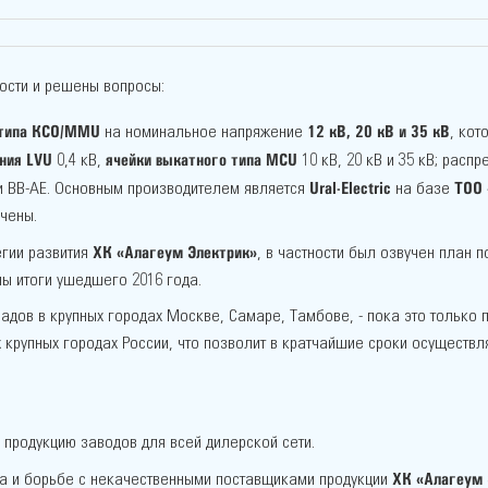
ости и решены вопросы:
 типа КСО/MMU
12 кВ, 20 кВ и 35 кВ
на номинальное напряжение
, кот
ния LVU
ячейки выкатного типа MCU
0,4 кВ,
10 кВ, 20 кВ и 35 кВ; рас
Ural-Electric
ТОО 
 ВВ-АЕ. Основным производителем является
на базе
чены.
ХК «Алагеум Электрик»
егии развития
, в частности был озвучен план
ны итоги ушедшего 2016 года.
адов в крупных городах Москве, Самаре, Тамбове, - пока это только 
х крупных городах России, что позволит в кратчайшие сроки осуществ
 продукцию заводов для всей дилерской сети.
ХК «Алагеум 
а и борьбе с некачественными поставщиками продукции