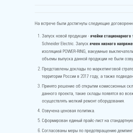
На встрече были достигнуты следующие договоренн
ячейки стационарного
Запуск новой продукции -
ячеек низкого напряже
Schneider Electric. Запуск
изоляцией POWER-RING, вакуумные выключатели
объемы выпуска данной продукции не были озву
Представлены доклады по маркетинговой страт
территории России в 2017 году, а также подведе
Принято решение об открытии комиссионных скл
данного проекта, такие склады появятся во все
осуществлять мелкий ремонт оборудования.
Озвучена ценовая политика.
Сформирован единый прайс-лист на стандартную
Согласованы меры по предотвращению демпинг