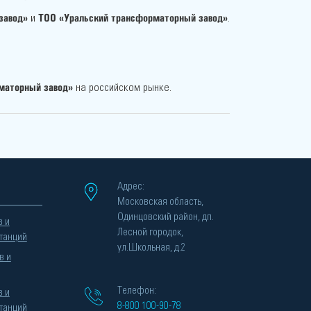
завод»
ТОО «Уральский трансформаторный завод»
и
.
маторный завод»
на российском рынке.
Адрес:
Московская область,
Одинцовский район, дп.
в и
Лесной городок,
танций
ул.Школьная, д.2
в и
Телефон:
в и
8-800 100-90-78
танций