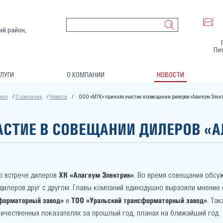
ий район,
Пят
ЛУГИ
О КОМПАНИИ
НОВОСТИ
ная
О компании
Новости
ООО «МТК» приняло участие в совещании дилеров «Алагеум Элек
АСТИЕ В СОВЕЩАНИИ ДИЛЕРОВ «
ХК «Алагеум Электрик»
о встрече дилеров
. Во время совещания обсуж
 дилеров друг с другом. Главы компаний единодушно выразили мнение 
форматорный завод»
ТОО «Уральский трансформаторный завод»
и
. Та
личественных показателях за прошлый год, планах на ближайший год.