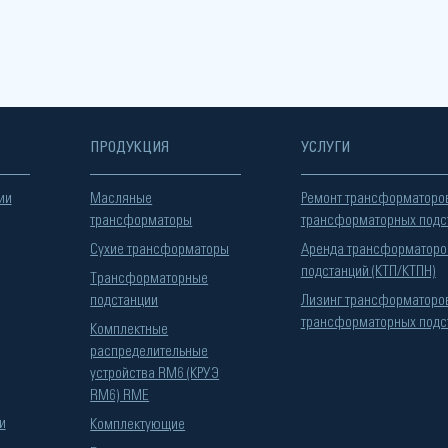
ПРОДУКЦИЯ
УСЛУГИ
ии
Масляные
Ремонт трансформаторо
трансформаторы
трансформаторных подс
Сухие трансформаторы
Аренда трансформаторо
подстанций (КТП/КТПН)
Трансформаторные
подстанции
Лизинг трансформаторо
трансформаторных подс
Комплектные
распределительные
устройства RM6 (КРУЭ
RM6) RME
и
Комплектующие