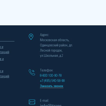
Адрес:
Московская область,
Одинцовский район, дп.
в и
Лесной городок,
танций
ул.Школьная, д.2
в и
Телефон:
в и
8-800 100-90-78
танций
+7 (495) 540-58-98
Заказать звонок
E-mail: