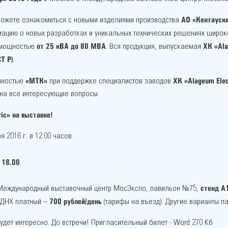
АО «Кентауск
ожете ознакомиться с новыми изделиями производства
мацию о новых разработках и уникальных технических решениях широк
от 25 кВА до 80 МВА
ХК «Ala
мощностью
. Вся продукция, выпускаемая
Т Р)
.
«МТК»
ХК «Alageum Elec
енностью
при поддержке специалистов заводов
 на все интересующие вопросы.
ic» на выставке!
2016 г. в 12.00 часов.
 18.00
.
стенд A
 Международный выставочный центр МосЭкспо, павильон №75,
700 рублей/день
 ВДНХ платный –
(тарифы на въезд). Другие варианты п
будет интересно. До встречи! Пригласительный билет - Word 270 Кб