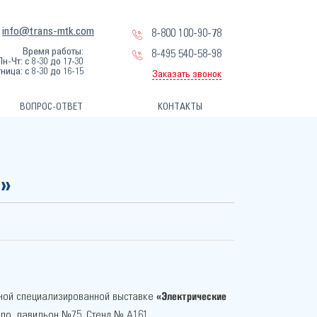
info@trans-mtk.com
8-800 100-90-78
Время работы:
8-495 540-58-98
Пн-Чт: с 8-30 до 17-30
ница: с 8-30 до 16-15
Заказать звонок
ВОПРОС-ОТВЕТ
КОНТАКТЫ
»
«Электрические
ной специализированной выставке
по, павильон №75. Cтенд № А161