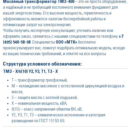
Масляный трансформатор ТМЗ-400
– это не просто оборудование,
а надёжный и не требующий постоянного внимания фундамент для
вашей энергосистемы. Его высокая мощность, герметичность и
эффективность являются залогом бесперебойной работы и
оптимизации затрат на электроэнергию.
Чтобы получить экспертную консультацию, уточнить наличие или
оформить заказ, свяжитесь с нашими специалистами по телефону
+7
(495) 540-58-98
. Специалисты
ООО «МТК»
бесплатно
проконсультируют вас, помогут подобрать оптимальную модель, исходя
из ваших технических требований, и ответят на все вопросы.
Структура условного обозначения:
ТМЗ - Х/6(10) У2, У3, Т1, Т3 - Х
Т – трансформатор трехфазный,
М – охлаждение масляное с естественной циркуляцией воздуха и
масла,
3 – защита масла с азотной подушкой,
Х – номинальная мощность, кВА,
6(10) – класс напряжения обмотки ВН, кВ,
У2, У3, Т1, Т3 – климатическое исполнение и категория
размещения по ГОСТ 15150-69;