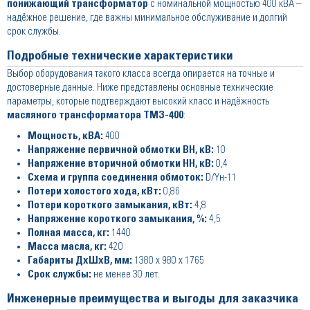
понижающий трансформатор
с номинальной мощностью 400 кВА –
надёжное решение, где важны минимальное обслуживание и долгий
срок службы.
Подробные технические характеристики
Выбор оборудования такого класса всегда опирается на точные и
достоверные данные. Ниже представлены основные технические
параметры, которые подтверждают высокий класс и надёжность
масляного трансформатора ТМЗ-400
:
Мощность, кВА:
400
Напряжение первичной обмотки ВН, кВ:
10
Напряжение вторичной обмотки НН, кВ:
0,4
Схема и группа соединения обмоток:
D/Yн-11
Потери холостого хода, кВт:
0,86
Потери короткого замыкания, кВт:
4,8
Напряжение короткого замыкания, %:
4,5
Полная масса, кг:
1440
Масса масла, кг:
420
Габариты ДхШхВ, мм:
1380 x 980 x 1765
Срок службы:
не менее 30 лет.
Инженерные преимущества и выгоды для заказчика