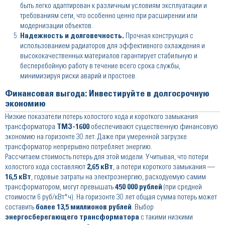
быть легко адаптирован к различным условиям эксплуатации и
требованиям сети, что особенно ценно при расширении или
модернизации объектов.
Надежность и долговечность.
Прочная конструкция с
использованием радиаторов для эффективного охлаждения и
высококачественных материалов гарантирует стабильную и
бесперебойную работу в течение всего срока службы,
минимизируя риски аварий и простоев.
Финансовая выгода: Инвестируйте в долгосрочную
экономию
Низкие показатели потерь холостого хода и короткого замыкания
трансформатора
ТМЗ-1600
обеспечивают существенную финансовую
экономию на горизонте 30 лет. Даже при умеренной загрузке
трансформатор непрерывно потребляет энергию.
Рассчитаем стоимость потерь для этой модели. Учитывая, что потери
холостого хода составляют
2,65 кВт
, а потери короткого замыкания —
16,5 кВт
, годовые затраты на электроэнергию, расходуемую самим
трансформатором, могут превышать
450 000 рублей
(при средней
стоимости 6 руб/кВт*ч). На горизонте 30 лет общая сумма потерь может
составить
более 13,5 миллионов рублей
. Выбор
энергосберегающего трансформатора
с такими низкими