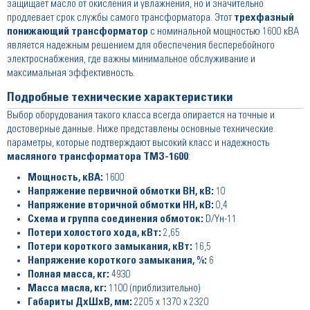
защищает масло от окисления и увлажнения, но и значительно
продлевает срок службы самого трансформатора. Этот
трехфазный
понижающий трансформатор
с номинальной мощностью 1600 кВА
является надежным решением для обеспечения бесперебойного
электроснабжения, где важны минимальное обслуживание и
максимальная эффективность.
Подробные технические характеристики
Выбор оборудования такого класса всегда опирается на точные и
достоверные данные. Ниже представлены основные технические
параметры, которые подтверждают высокий класс и надежность
масляного трансформатора ТМЗ-1600
:
Мощность, кВА:
1600
Напряжение первичной обмотки ВН, кВ:
10
Напряжение вторичной обмотки НН, кВ:
0,4
Схема и группа соединения обмоток:
D/Yн-11
Потери холостого хода, кВт:
2,65
Потери короткого замыкания, кВт:
16,5
Напряжение короткого замыкания, %:
6
Полная масса, кг:
4930
Масса масла, кг:
1100 (приблизительно)
Габариты ДхШхВ, мм:
2205 x 1370 x 2320