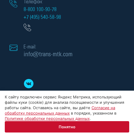
Телефон:
8-800 100-90-78
+7 (495) 540-58-98
E-mail:
info@trans-mtk.com
К сайту подключен сервис Яндекс Метрика, использующий
файлы куки (cookie) для анализа посещаемости и улучшения
работы сайта. Оставаясь на сайте, вы даёте
Согласие на
обработку персональных данных
в порядке, указанном в
Политике обработки персональных данных
.
© 2008-2026 ООО «МТК» - силовые трансформаторы, Все права защищены.
Понятно
ИНН: 5032284523, ОГРН: 1145032008186