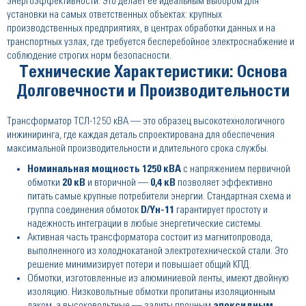
энергоэффективности. Это делает её идеальным выбором для
установки на самых ответственных объектах: крупных
производственных предприятиях, в центрах обработки данных и на
транспортных узлах, где требуется бесперебойное электроснабжение и
соблюдение строгих норм безопасности.
Технические Характеристики: Основа
Долговечности и Производительности
Трансформатор ТСЛ-1250 кВА — это образец высокотехнологичного
инжиниринга, где каждая деталь спроектирована для обеспечения
максимальной производительности и длительного срока службы.
Номинальная мощность 1250 кВА
с напряжением первичной
обмотки
20 кВ
и вторичной —
0,4 кВ
позволяет эффективно
питать самые крупные потребители энергии. Стандартная схема и
группа соединения обмоток
D/Yн-11
гарантирует простоту и
надежность интеграции в любые энергетические системы.
Активная часть трансформатора состоит из магнитопровода,
выполненного из холоднокатаной электротехнической стали. Это
решение минимизирует потери и повышает общий КПД.
Обмотки, изготовленные из алюминиевой ленты, имеют двойную
изоляцию. Низковольтные обмотки пропитаны изоляционным
лаком, а высоковольтные — залиты прочным
эпоксидным