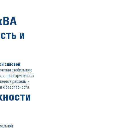
кВА
сть и
ой силовой
ечения стабильного
х, инфраструктурных
ионные расходы и
 к безопасности.
жности
мальной