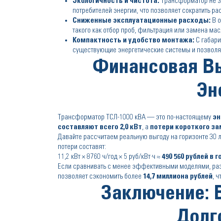
Экологичность и чистота:
Трансформатор не за
потребителей энергии, что позволяет сократить р
Сниженные эксплуатационные расходы:
В о
такого как отбор проб, фильтрация или замена ма
Компактность и удобство монтажа:
С габар
существующие энергетические системы и позволяе
Финансовая Вы
Эн
Трансформатор ТСЛ-1000 кВА — это по-настоящему
эн
составляют всего 2,0 кВт
, а
потери короткого за
Давайте рассчитаем реальную выгоду на горизонте 30 ле
потери составят:
11,2 кВт × 8760 ч/год × 5 руб/кВт·ч ≈
490 560 рублей в г
Если сравнивать с менее эффективными моделями, разни
позволяет сэкономить более
14,7 миллиона рублей
, 
Заключение: 
Долг