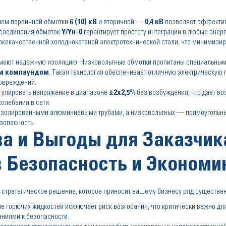
ем первичной обмотки
6 (10) кВ
и вторичной —
0,4 кВ
позволяет эффектив
а соединения обмоток
Y/Yн-0
гарантирует простоту интеграции в любые энер
окачественной холоднокатаной электротехнической стали, что минимизиру
имеют надежную изоляцию. Низковольтные обмотки пропитаны специальным
м компаундом
. Такая технология обеспечивает отличную электрическую 
повреждений.
егулировать напряжение в диапазоне
±2x2,5%
без возбуждения, что дает во
олебания в сети.
 изолированными алюминиевыми трубами, а низковольтных — прямоуголь
зопасность.
а и Выгоды для Заказчик
в Безопасность и Экономи
 стратегическое решение, которое приносит вашему бизнесу ряд существе
е горючих жидкостей исключает риск возгорания, что критически важно для
ниями к безопасности.