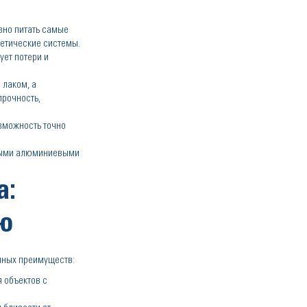
но питать самые
гетические системы.
ет потери и
 лаком, а
прочность,
зможность точно
ными алюминиевыми
а:
ю
нных преимуществ:
 объектов с