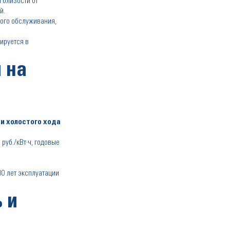
 близости от
й.
ного обслуживания,
ируется в
 на
и холостого хода
руб./кВт·ч, годовые
30 лет эксплуатации
 и