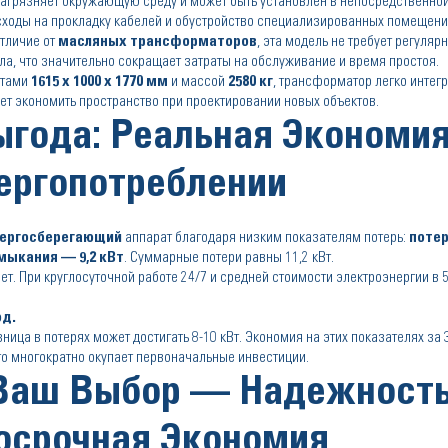
грязняет окружающую среду и может быть установлен в непосредственной
асходы на прокладку кабелей и обустройство специализированных помещени
тличие от
масляных трансформаторов
, эта модель не требует регуляр
сла, что значительно сокращает затраты на обслуживание и время простоя.
итами
1615 x 1000 x 1770 мм
и массой
2580 кг
, трансформатор легко интегр
т экономить пространство при проектировании новых объектов.
года: Реальная Экономия
ергопотреблении
ергосберегающий
аппарат благодаря низким показателям потерь:
потер
мыкания — 9,2 кВт
. Суммарные потери равны 11,2 кВт.
т. При круглосуточной работе 24/7 и средней стоимости электроэнергии в 5 
од.
ца в потерях может достигать 8-10 кВт. Экономия на этих показателях за 
что многократно окупает первоначальные инвестиции.
Ваш Выбор — Надежность
осрочная Экономия