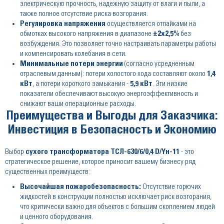
электрическую прочность, надежную защиту от влаги и пыли, а
также полное отсутствие риска возгорания.
Регулировка напряжения
осуществляется отпайками на
обмотках высокого напряжения в диапазоне
±2x2,5%
без
возбуждения. Это позволяет точно настраивать параметры работы
и компенсировать колебания в сети.
Минимальные потери энергии
(согласно усредненным
отраслевым данным): потери холостого хода составляют около
1,4
кВт
, а потери короткого замыкания -
5,9 кВт
. Эти низкие
показатели обеспечивают высокую энергоэффективность и
снижают ваши операционные расходы.
Преимущества и Выгоды для Заказчика:
Инвестиция в Безопасность и Экономию
Выбор
сухого трансформатора ТСЛ-630/6/0,4 D/Yн-11
- это
стратегическое решение, которое приносит вашему бизнесу ряд
существенных преимуществ:
Высочайшая пожаробезопасность:
Отсутствие горючих
жидкостей в конструкции полностью исключает риск возгорания,
что критически важно для объектов с большим скоплением людей
и ценного оборудования.