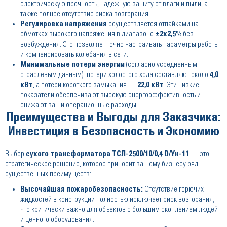
электрическую прочность, надежную защиту от влаги и пыли, а
также полное отсутствие риска возгорания.
Регулировка напряжения
осуществляется отпайками на
обмотках высокого напряжения в диапазоне
±2x2,5%
без
возбуждения. Это позволяет точно настраивать параметры работы
и компенсировать колебания в сети.
Минимальные потери энергии
(согласно усредненным
отраслевым данным): потери холостого хода составляют около
4,0
кВт
, а потери короткого замыкания —
22,0 кВт
. Эти низкие
показатели обеспечивают высокую энергоэффективность и
снижают ваши операционные расходы.
Преимущества и Выгоды для Заказчика:
Инвестиция в Безопасность и Экономию
Выбор
сухого трансформатора ТСЛ-2500/10/0,4 D/Yн-11
— это
стратегическое решение, которое приносит вашему бизнесу ряд
существенных преимуществ:
Высочайшая пожаробезопасность:
Отсутствие горючих
жидкостей в конструкции полностью исключает риск возгорания,
что критически важно для объектов с большим скоплением людей
и ценного оборудования.